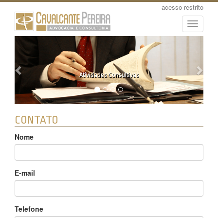
acesso restrito
Toggle
navigati
Atividades Consultivas
CONTATO
Nome
E-mail
Telefone